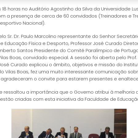
 18 horas no Auditório Agostinho da Silva da Universidade L
om a presença de cerca de 60 convidados (Treinadores e Tr
sportivo Nacional).
o Sr. Dr. Paulo Marcolino representante do Senhor Secretár
e Educação Física e Desporto, Professor José Curado Diretor
umberto Santos Presidente do Comité Paralímpico de Portuga
Vilas Boas, convidado especial. A sessão foi aberta pelo Prof
f. José Curado explicou o âmbito, objetivos e missão do Ins
ão Paulo Vilas Boas, fez uma muito interessante comunicação s
gradeceram o convite para estarem presentes e enaltecera
e ressaltou a importância que o Governo atribui à melhoria 
 estão criadas com esta iniciativa da Faculdade de Educação