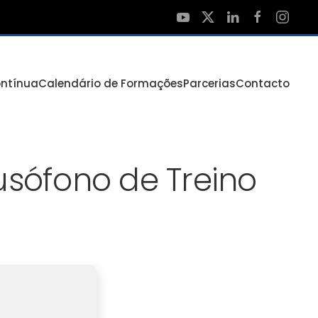
ntínua
Calendário de Formações
Parcerias
Contacto
usófono de Treino