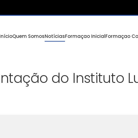
Início
Quem Somos
Notícias
Formaçao Inicial
Formaçao Co
tação do Instituto L