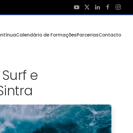
ntínua
Calendário de Formações
Parcerias
Contacto
Surf e
intra