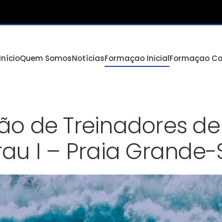
Início
Quem Somos
Notícias
Formaçao Inicial
Formaçao Co
o de Treinadores de 
au I – Praia Grande-S